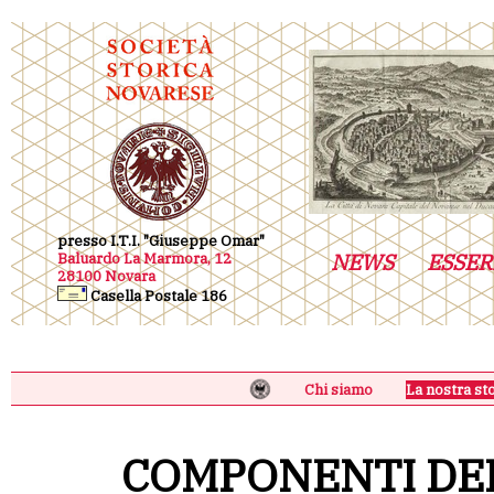
presso I.T.I. "Giuseppe Omar"
NEWS
ESSER
Baluardo La Marmora, 12
28100 Novara
Casella Postale 186
Chi siamo
La nostra st
COMPONENTI DEL