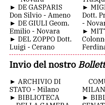
► DE GASPARIS
► MIG
Don Silvio - Ameno
Dott. P
► DE GIULI Geom.
- Nova
Emilio - Novara
► MIT
► DEL ZOPPO Dott.
Colonn
Luigi - Cerano
Ferdin
Invio del nostro
Bollet
► ARCHIVIO DI
COMU
STATO - Milano
MILANO
► BIBLIOTECA
► BIB