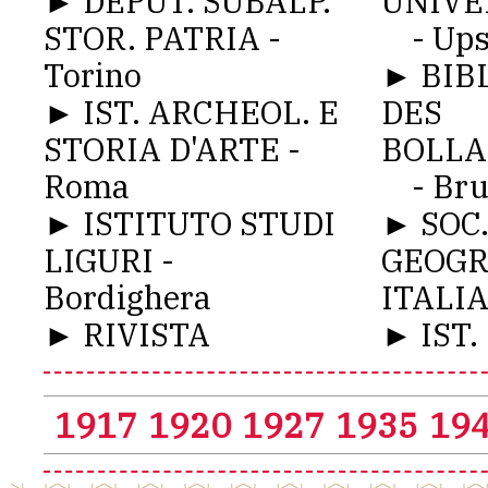
► DEPUT. SUBALP.
UNIVE
STOR. PATRIA -
- Upsa
Torino
► BIB
► IST. ARCHEOL. E
DES
STORIA D'ARTE -
BOLLA
Roma
- Brux
► ISTITUTO STUDI
► SOC
LIGURI -
GEOGR
Bordighera
ITALI
► RIVISTA
► IST.
1917
1920
1927
1935
19