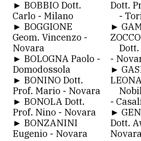
► BOBBIO Dott.
Dott. P
Carlo - Milano
- Tor
► BOGGIONE
► GAM
Geom. Vincenzo -
ZOCCO
Novara
Dott. 
► BOLOGNA Paolo -
- Nova
Domodossola
► GAS
► BONINO Dott.
LEONA
Prof. Mario - Novara
Nobil 
► BONOLA Dott.
- Casal
Prof. Nino - Novara
► GEN
► BONZANINI
Dott. A
Eugenio - Novara
Novar