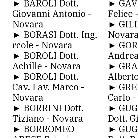
► BAROLI Dott.
► GAVI
Giovanni Antonio -
Felice 
Novara
► GILI
► BORASI Dott. Ing.
Novar
rcole - Novara
► GORL
► BOROLI Dott.
Andrea
Achille - Novara
► GRA
► BOROLI Dott.
Albert
Cav. Lav. Marco -
► GREP
Novara
Carlo 
► BORRINI Dott.
► GUG
Tiziano - Novara
Dott. G
► BORROMEO
► GUG