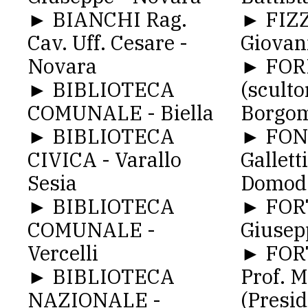
► BIANCHI Rag.
► FIZ
Cav. Uff. Cesare -
Giovan
Novara
► FOR
► BIBLIOTECA
(sculto
COMUNALE - Biella
Borgo
► BIBLIOTECA
► FON
CIVICA - Varallo
Galletti
Sesia
Domod
► BIBLIOTECA
► FORT
COMUNALE -
Giusep
Vercelli
► FORT
► BIBLIOTECA
Prof. M
NAZIONALE -
(Presid