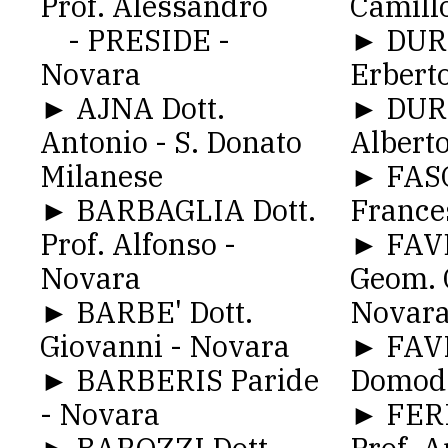
Prof. Alessandro
Camill
- PRESIDE -
► DUR
Novara
Erberto
► AJNA Dott.
► DURI
Antonio - S. Donato
Alberto
Milanese
► FAS
► BARBAGLIA Dott.
France
Prof. Alfonso -
► FAV
Novara
Geom. 
► BARBE' Dott.
Novar
Giovanni - Novara
► FAVR
► BARBERIS Paride
Domod
- Novara
► FERR