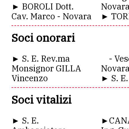
► BOROLI Dott.
Novar
Cav. Marco - Novara
► TORE
Soci onorari
► S. E. Rev.ma
- Vesc
Monsignor GILLA
Novar
Vincenzo
► S. E.
Soci vitalizi
► S. E.
►CANA