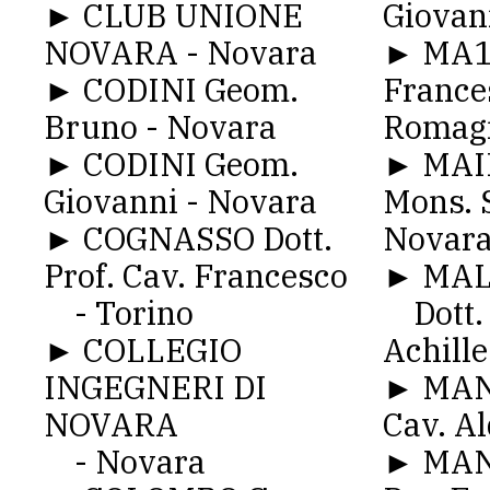
► CLUB UNIONE
Giovan
NOVARA - Novara
► MA1
► CODINI Geom.
France
Bruno - Novara
Romag
► CODINI Geom.
► MAIN
Giovanni - Novara
Mons. 
► COGNASSO Dott.
Novar
Prof. Cav. Francesco
► MAL
- Torino
Dott. 
► COLLEGIO
Achille
INGEGNERI DI
► MAN
NOVARA
Cav. A
- Novara
► MAN