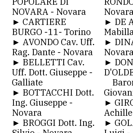
POPOLARE DI
RONDO
NOVARA - Novara
Novar
► CARTIERE
► DE 
BURGO -11- Torino
Mabill
► AVONDO Cav. Uff.
► DIN
Rag. Dante - Novara
Novar
► BELLETTI Cav.
► DO
Uff. Dott. Giuseppe -
D'OLD
Galliate
Baron
► BOTTACCHI Dott.
Giovan
Ing. Giuseppe -
► GIRO
Novara
Achille
► BROGGI Dott. Ing.
► GOLA
Silvio - Novara
Luigi 