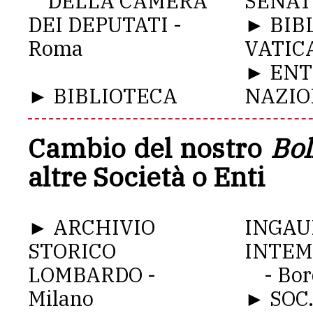
DELLA CAMERA
SENAT
DEI DEPUTATI -
► BIB
Roma
VATIC
► ENT
► BIBLIOTECA
NAZIO
Cambio del nostro
Bol
altre Società o Enti
► ARCHIVIO
INGAU
STORICO
INTEM
LOMBARDO -
- Bor
Milano
► SOC