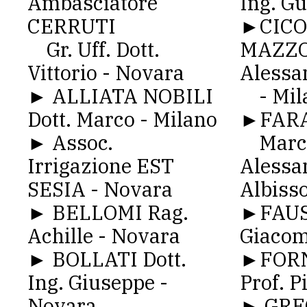
Ambasciatore
Ing. G
CERRUTI
►CIC
Gr. Uff. Dott.
MAZZO
Vittorio - Novara
Alessa
► ALLIATA NOBILI
- Mil
Dott. Marco - Milano
►FAR
► Assoc.
March
Irrigazione EST
Alessa
SESIA - Novara
Albiss
► BELLOMI Rag.
►FAUSE
Achille - Novara
Giacom
► BOLLATI Dott.
►FORN
Ing. Giuseppe -
Prof. P
Novara
► GRE