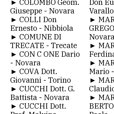
► COLOMBO Geom.
Don Eu
Giuseppe - Novara
Varallo
► COLLI Don
► MAR
Ernesto - Nibbiola
GREGOT
► COMUNE DI
Novar
TRECATE - Trecate
► MARC
► CON C ONE Dario
Ferdin
- Novara
► MARC
► COVA Dott.
Mario 
Giovanni - Torino
► MAR
► CUCCHI Dott. G.
Claudi
Battista - Novara
► MAR
► CUCCHI Dott.
BERTOL