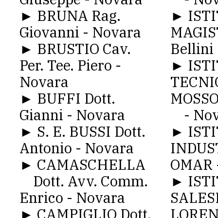
► BRUNA Rag.
► IST
Giovanni - Novara
MAGIS
► BRUSTIO Cav.
Bellini
Per. Tee. Piero -
► IST
Novara
TECNIC
► BUFFI Dott.
MOSSO
Gianni - Novara
- Nov
► S. E. BUSSI Dott.
► IST
Antonio - Novara
INDUS
► CAMASCHELLA
OMAR 
Dott. Avv. Comm.
► IST
Enrico - Novara
SALES
► CAMPIGLIO Dott.
LORE