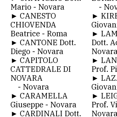
Mario - Novara
- Nov
► CANESTO
► KIRE
CHIOVENDA
Giovan
Beatrice - Roma
► LA
► CANTONE Dott.
Dott. A
Diego - Novara
Novar
► CAPITOLO
► LAND
CATTEDRALE DI
Prof. P
NOVARA
► LAZ
- Novara
Giovan
► CARAMELLA
► LEIG
Giuseppe - Novara
Prof. Vi
► CARDINALI Dott.
Novar