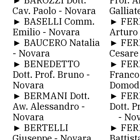
► BAROZZI Dott.
Prof. A
Cav. Paolo - Novara
Galliat
► BASELLI Comm.
► FER
Emilio - Novara
Arturo
► BAUCERO Natalia
► FER
- Novara
Cesare
► BENEDETTO
► FER
Dott. Prof. Bruno -
Franco
Novara
Domod
► BERMANI Dott.
► FER
Aw. Alessandro -
Dott. P
Novara
- Nov
► BERTELLI
► FERR
Giuseppe - Novara
Battist