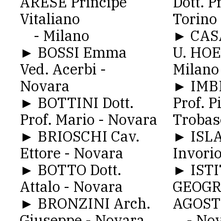
ARESE Principe
Dott. Pr
Vitaliano
Torino
- Milano
► CAS
► BOSSI Emma
U. HOE
Ved. Acerbi -
Milano
Novara
► IMBR
► BOTTINI Dott.
Prof. P
Prof. Mario - Novara
Trobas
► BRIOSCHI Cav.
► ISLA
Ettore - Novara
Invori
► BOTTO Dott.
► IST
Attalo - Novara
GEOGR
► BRONZINI Arch.
AGOST
Giuseppe - Novara
- Nov