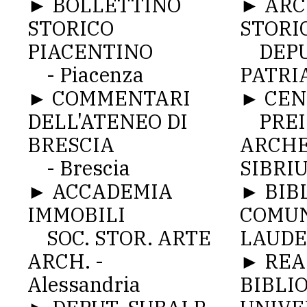
► BOLLETTINO
► ARC
STORICO
STORI
PIACENTINO
DEPUT
- Piacenza
PATRIA
► COMMENTARI
► CEN
DELL'ATENEO DI
PREI
BRESCIA
ARCHE
- Brescia
SIBRIU
► ACCADEMIA
► BIB
IMMOBILI
COMU
SOC. STOR. ARTE
LAUDEN
ARCH. -
► REA
Alessandria
BIBLI