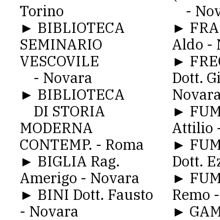
Torino
- Nov
► BIBLIOTECA
► FRA
SEMINARIO
Aldo -
VESCOVILE
► FR
- Novara
Dott. G
► BIBLIOTECA
Novar
DI STORIA
► FUM
MODERNA
Attilio
CONTEMP. - Roma
► FUM
► BIGLIA Rag.
Dott. E
Amerigo - Novara
► FUM
► BINI Dott. Fausto
Remo -
- Novara
► GAM