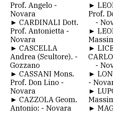
Prof. Angelo -
► LEON
Novara
Prof. 
► CARDINALI Dott.
- Nov
Prof. Antonietta -
► LEON
Novara
Massim
► CASCELLA
► LIC
Andrea (Scultore). -
CARLO
Gozzano
- Nov
► CASSANI Mons.
► LON
Prof. Don Lino -
- Nova
Novara
► LUPO
► CAZZOLA Geom.
Massim
Antonio: - Novara
► MAG