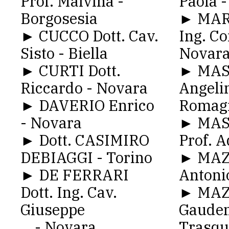
Prof. Malvina -
Paola 
Borgosesia
► MART
► CUCCO Dott. Cav.
Ing. C
Sisto - Biella
Novar
► CURTI Dott.
► MA
Riccardo - Novara
Angeli
► DAVERIO Enrico
Romag
- Novara
► MAS
► Dott. CASIMIRO
Prof. A
DEBIAGGI - Torino
► MAZZ
► DE FERRARI
Antoni
Dott. Ing. Cav.
► MAZ
Giuseppe
Gauden
- Novara
Trasqu