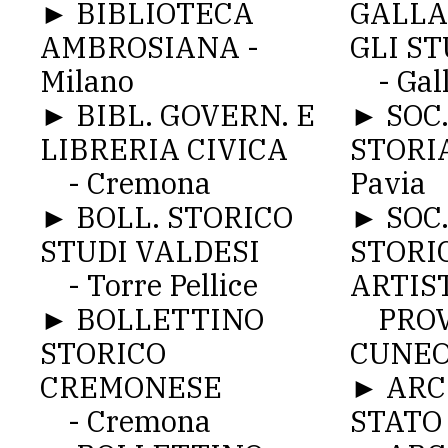
► BIBLIOTECA
GALLA
AMBROSIANA -
GLI ST
Milano
- Gall
► BIBL. GOVERN. E
► SOC.
LIBRERIA CIVICA
STORIA
- Cremona
Pavia
► BOLL. STORICO
► SOC.
STUDI VALDESI
STORI
- Torre Pellice
ARTIST
► BOLLETTINO
PROVI
STORICO
CUNEO
CREMONESE
► ARC
- Cremona
STATO