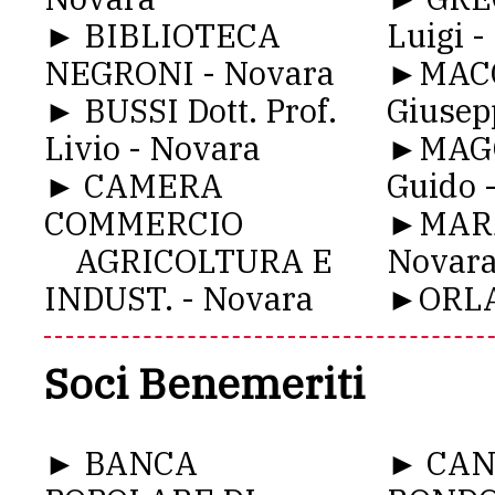
► BIBLIOTECA
Luigi 
NEGRONI - Novara
►MACC
► BUSSI Dott. Prof.
Giusep
Livio - Novara
►MAGG
► CAMERA
Guido 
COMMERCIO
►MARZ
AGRICOLTURA E
Novar
INDUST. - Novara
►ORLA
Soci Benemeriti
► BANCA
► CA