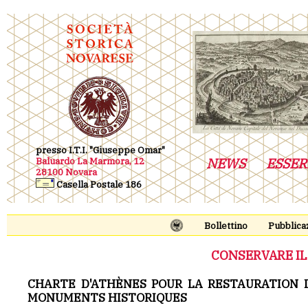
presso I.T.I. "Giuseppe Omar"
NEWS
ESSER
Baluardo La Marmora, 12
28100 Novara
Casella Postale 186
Bollettino
Pubblica
CONSERVARE IL
CHARTE D'ATHÈNES POUR LA RESTAURATION 
MONUMENTS HISTORIQUES