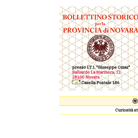
presso I.T.I. "Giuseppe Omar"
Baluardo La Marmora, 12
28100 Novara
Casella Postale 186
Curiosità st