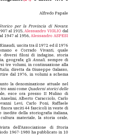
Alfredo Papale
 Storico per la Provincia di Novara
:
1907 al 1915,
Alessandro VIGLIO
dal
al 1947 al 1956,
Alessandro ASPESI
Einaudi, uscita tra il 1972 ed il 1976
omano e Corrado Vivanti, quale
 diversi filoni di indagine, storia
ia, geografa; gli
Annali
, sempre di
si tre volumi, in continuazione alla
talia
, diretta da Giuseppe Galasso,
tire dal 1976, in volumi a schema
nto la denominazione attuale nel
ttro anni come
Quaderni storici delle
rale, esce ora presso II Mulino di
Anselmi, Alberto Caracciolo, Carlo
vanni Levi, Carlo Poni, Raffaele
inora usciti 44 fascicoli in veste di
 inedite della storiografia italiana,
cultura materiale, la storia orale,
iodo 1967-1980 ha pubblicato in 10