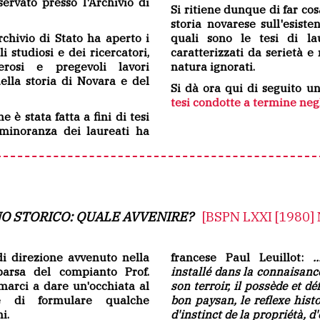
rvato presso l'Archivio di
Si ritiene dunque di far cos
storia novarese sull'esisten
chivio di Stato ha aperto i
quali sono le tesi di la
i studiosi e dei ricercatori,
caratterizzati da serietà e 
rosi e pregevoli lavori
natura ignorati.
della storia di Novara e del
Si dà ora qui di seguito u
tesi condotte a termine negl
 è stata fatta a fini di tesi
minoranza dei laureati ha
O STORICO: QUALE AVVENIRE?
[BSPN LXXI [1980] N
i direzione avvenuto nella
francese Paul Leuillot:
.
parsa del compianto Prof.
installé dans la connaisance
rmarci a dare un'occhiata al
son terroir, il possède et 
e di formulare qualche
bon paysan, le reflexe hist
i.
d'instinct de la propriétà, d