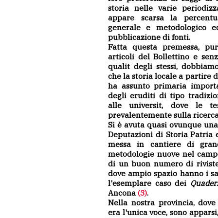
storia nelle varie periodiz
appare scarsa la percentu
generale e metodologico e
pubblicazione di fonti.
Fatta questa premessa, pur
articoli del Bollettino e sen
qualit degli stessi, dobbiam
che la storia locale a partire 
ha assunto primaria import
degli eruditi di tipo tradizion
alle universit, dove le t
prevalentemente sulla ricerca
Si è avuta quasi ovunque una 
Deputazioni di Storia Patria 
messa in cantiere di gran
metodologie nuove nel campo
di un buon numero di riviste 
dove ampio spazio hanno i sag
l'esemplare caso dei
Quadern
Ancona
(3)
.
Nella nostra provincia, dov
era l'unica voce, sono apparsi