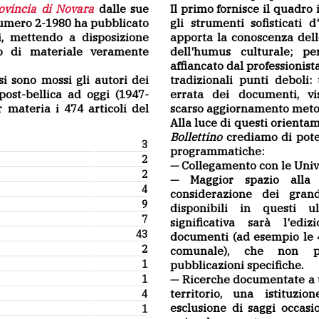
rovincia di Novara
dalle sue
Il primo fornisce il quadro 
numero 2-1980 ha pubblicato
gli strumenti sofisticati 
i, mettendo a disposizione
apporta la conoscenza delle
so di materiale veramente
dell'humus culturale; pe
affiancato dal professionista
i sono mossi gli autori dei
tradizionali punti deboli:
post-bellica ad oggi (1947-
errata dei documenti, vis
 materia i 474 articoli del
scarso aggiornamento meto
Alla luce di questi orientam
Bollettino
crediamo di poter
3
programmatiche:
2
— Collegamento con le Unive
2
— Maggior spazio alla 
4
considerazione dei grand
9
disponibili in questi ul
7
significativa sarà l'edi
43
documenti (ad esempio le 
2
comunale), che non p
1
pubblicazioni specifiche.
— Ricerche documentate a t
1
territorio, una istituzi
4
esclusione di saggi occasi
1