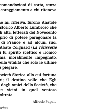
ccomandazioni di sorta, senza
'incoraggiamento a chi riteneva
me mi riferiva, furono Anatole
 storico Alberto Lumbroso che
i altri letterati del Novecento
oprio di potere paragonare la
a di France e ad alcuni suoi
'Abate Coignard (
La rôtisserie
li fu spirito scettico e ironico
 ma moralmente impegnato,
ella vitalità che solo le ultime
a piegare.
ocietà Storica alla cui fortuna
ni; il destino volle che Egli
 dagli amici della Società, che
te vicini in quel ventoso
ltrata.
Alfredo Papale