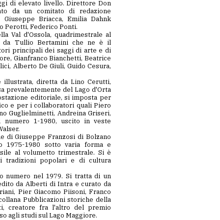
di elevato livello. Direttore Don
ato da un comitato di redazione
, Giuseppe Briacca, Emilia Dahnk
o Perotti, Federico Ponti.
ella Val d'Ossola, quadrimestrale al
a da Tullio Bertamini che ne è il
ori principali dei saggi di arte e di
tore, Gianfranco Bianchetti, Beatrice
ci, Alberto De Giuli, Guido Cesura,
e illustrata, diretta da Lino Cerutti,
ssa prevalentemente del Lago d'Orta
e editoriale, si imposta per
co e per i collaboratori quali Piero
no Guglielminetti, Andreina Griseri,
Il numero 1-1980, uscito in veste
Walser.
ne di Giuseppe Franzosi di Bolzano
o 1975-1980 sotto varia forma e
nsile al volumetto trimestrale. Si è
 tradizioni popolari e di cultura
o numero nel 1979. Si tratta di un
dito da Alberti di Intra e curato da
riani, Pier Giacomo Piisoni, Franco
 collana Pubblicazioni storiche della
, creatore fra l'altro del premio
so agli studi sul Lago Maggiore.