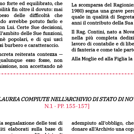
mo forte ed equilibrato, che
La scomparsa del Ragionie
lità fin oltre il dovuto: mai
1980) segna una grave perdi
peso delle difficoltà che
quale in qualità di Segret
do avrebbe potuto farlo e
anni il contributo della Su
on Lui. Certe Sue decisioni,
Il Rag. Contini, nato a Nov
l'ambito delle Sue funzioni,
nella più completa dediz
nè popolari, e di qui uscì
lavoro di contabile e di lib
esi burbero e caratteraccio.
di fanteria e come tale parte
creta reiterata contezza —
Alla Moglie ed alla Figlia la
qualunque esso fosse, non
issione, non accettando nè
 LAUREA COMPIUTE NELL'ARCHIVIO DI STATO DI N
N.1 - PP. 155-157]
la segnalazione delle tesi di
adempiuto all'obbligo, ch
iti elaborati sulla base di
donare all'Archivio una copi