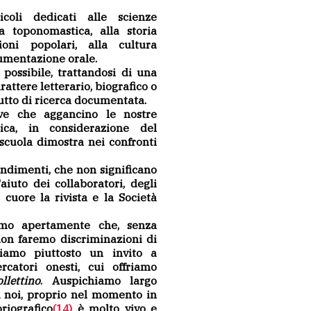
coli dedicati alle scienze
lla toponomastica, alla storia
ioni popolari, alla cultura
cumentazione orale.
possibile, trattandosi di una
arattere letterario, biografico o
tto di ricerca documentata.
ve che aggancino le nostre
tica, in considerazione del
 scuola dimostra nei confronti
endimenti, che non significano
aiuto dei collaboratori, degli
cuore la rivista e la Società
amo apertamente che, senza
non faremo discriminazioni di
lgiamo piuttosto un invito a
ercatori onesti, cui offriamo
llettino
. Auspichiamo largo
a noi, proprio nel momento in
oriografico
(14)
è molto vivo e