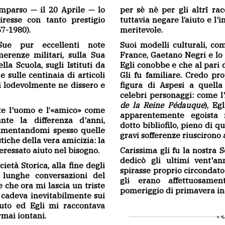
mparso — il 20 Aprile — lo
per sè nè per gli altrî ra
iresse con tanto prestigio
tuttavia negare l’aiuto e l
57-1980).
meritevole.
ue pur eccellenti note
Suoi modelli culturali, co
erenze militari, sulla Sua
France, Gaetano Negri e lo
la Scuola, sugli Istituti da
Egli conobbe e che al pari d
 e sulle centinaia di articoli
Gli fu familiare. Credo pr
tri lodevolmente ne dissero e
figura di Aspesi a quell
celebri personaggi: come l
de la Reine Pédauque
), Eg
e l'uomo e l’«amico» come
apparentemente egoista
nte la differenza d'anni,
dotto bibliofilo, pieno di qu
mmentandomi spesso quelle
gravi sofferenze riuscirono 
tiche della vera amicizia: la
eressato aiuto nel bisogno.
Carissima gli fu la nostra S
dedicò gli ultimi vent'an
ietà Storica, alla fine degli
spirasse proprio circondato
 lunghe conversazioni del
gli erano affettuosamen
 che ora mi lascia un triste
pomeriggio di primavera ino
i cadeva inevitabilmente sui
tuto ed Egli mi raccontava
rmai iontani.