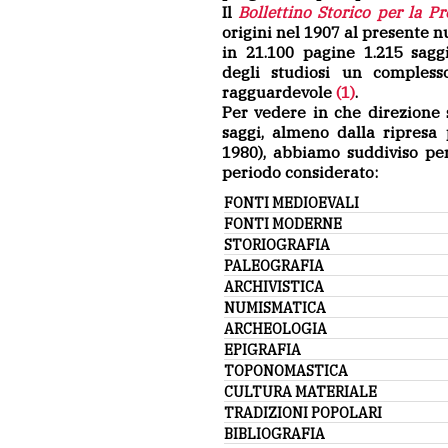
Il
Bollettino Storico per la P
origini nel 1907 al presente 
in 21.100 pagine 1.215 sagg
degli studiosi un comples
ragguardevole
(1)
.
Per vedere in che direzione s
saggi, almeno dalla ripresa 
1980), abbiamo suddiviso per
periodo considerato:
FONTI MEDIOEVALI
FONTI MODERNE
STORIOGRAFIA
PALEOGRAFIA
ARCHIVISTICA
NUMISMATICA
ARCHEOLOGIA
EPIGRAFIA
TOPONOMASTICA
CULTURA MATERIALE
TRADIZIONI POPOLARI
BIBLIOGRAFIA