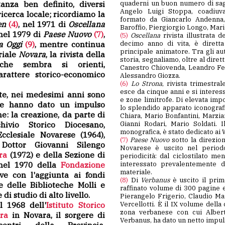
anza ben definito, diversi
quaderni un buon numero di saggi 
Angelo Luigi Stoppa, coadiuv
ricerca locale; ricordiamo la
formato da Giancarlo Andenna
en
(4)
, nel 1971 di
Oscellana
Baroffio, Piergiorgio Longo, Mari
 nel 1979 di
Paese Nuovo
(7)
,
(5)
Oscellana
rivista illustrata d
a Oggi
(9)
, mentre continua
decimo anno di vita, è dirett
principale animatore. Tra gli aut
riale
Novara
, la rivista della
storia, segnaliamo, oltre al diret
he sembra si orienti,
Canestro Chiovenda, Leandro Feli
rattere storico-economico
Alessandro Giozza.
(6)
Lo Strona
, rivista trimestral
esce da cinque anni e si intere
te, nei medesimi anni sono
e zone limitrofe. Di elevata impostazion
 che hanno dato un impulso
lo splendido apparato iconografi
: la creazione, da parte di
Chiara, Mario Bonfantini, Marzia
hivio Storico Diocesano,
Gianni Rodari, Mario Soldati. 
monografica, è stato dedicato ai 
Ecclesiale Novarese (1964),
(7)
Paese Nuovo
sotto la direzio
Dottor Giovanni Silengo
Novarese è uscito nel period
ra
(1972) e della Sezione di
periodicità: dal ciclostilato me
 nel 1970 della
Fondazione
interessato prevalentemente di
materiale.
e con l'aggiunta ai fondi
(8)
Di
Verbanus
è uscito il prim
 e delle Biblioteche Molli e
raffinato volume di 300 pagine e
di studio di alto livello.
Pierangelo Frigerio, Claudio Ma
l 1968 dell'
Istituto Storico
Vercellotti. È il IX volume della
zona verbanese con cui Alberti
ra
in Novara, il sorgere di
Verbanus, ha dato un netto impul