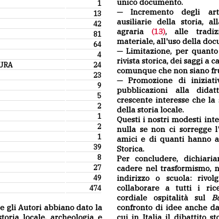
unico documento.
1
— Incremento degli arti
13
ausiliarie della storia, a
42
agraria
(13)
, alle tradiz
81
materiale, all'uso della do
64
— Limitazione, per quanto 
4
rivista storica, dei saggi a c
TURA
24
comunque che non siano fru
23
— Promozione di iniziati
9
pubblicazioni alla didat
5
crescente interesse che la
2
della storia locale.
1
Questi i nostri modesti int
2
nulla se non ci sorregge l'
1
amici e di quanti hanno a 
39
Storica.
8
Per concludere, dichiari
27
cadere nel trasformismo, 
indirizzo o scuola: rivo
49
collaborare a tutti i ric
474
cordiale ospitalità sul
Bo
gli Autori abbiano dato la
confronto di idee anche d
toria locale, archeologia e
cui in Italia il dibattito st