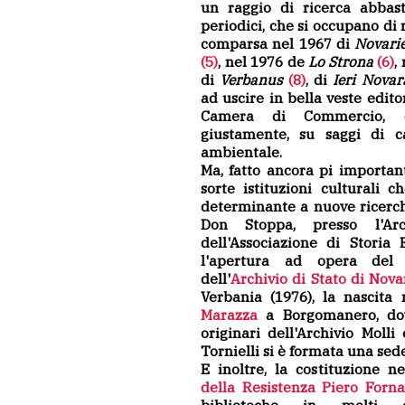
un raggio di ricerca abbast
periodici, che si occupano di 
comparsa nel 1967 di
Novari
(5)
, nel 1976 de
Lo Strona
(6)
,
di
Verbanus
(8)
, di
Ieri Novar
ad uscire in bella veste edito
Camera di Commercio, c
giustamente, su saggi di ca
ambientale.
Ma, fatto ancora pi importan
sorte istituzioni culturali
determinante a nuove ricerche
Don Stoppa, presso l'Arc
dell'Associazione di Storia 
l'apertura ad opera del 
dell'
Archivio di Stato di Nova
Verbania (1976), la nascita
Marazza
a Borgomanero, dov
originari dell'Archivio Molli
Tornielli si è formata una sede 
E inoltre, la costituzione ne
della Resistenza Piero Forna