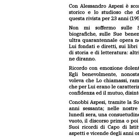
Con Alessandro Aspesi è sco
storico e lo studioso che d
questa rivista per 23 anni (19
Non mi soffermo sulle S
biografiche, sulle Sue benem
ultra quarantennale opera nel
Lui fondati e diretti, sui libri
di storia e di letteratura: al
ne diranno.
Ricordo con emozione dolent
Egli benevolmente, nonosta
voleva che Lo chiamassi, ra
che per Lui erano le caratteris
confidenza ed il mutuo, disint
Conobbi Aspesi, tramite la Soc
anni sessanta; nelle nostre
lunedì sera, una consuetudine
vuoto, il discorso prima o po
Suoi ricordi di Capo di Isti
aspetti e vicende degli anni o