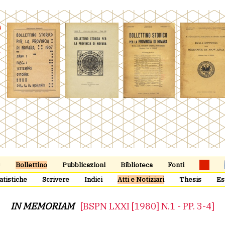
Bollettino
Pubblicazioni
Biblioteca
Fonti
atistiche
Scrivere
Indici
Atti e Notiziari
Thesis
Es
IN MEMORIAM
[BSPN LXXI [1980] N.1 - PP. 3-4]