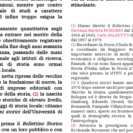
zazioni, mentre per contro
stimolante.
ale di studi a carattere
d infine troppo esigua la
(1)
Hanno diretto il
Bollettino
amente quantitativa sugli
Giovanni Battista MORANDI
dal 
za entrare nel merito della
1916 al 1943,
Carlo SALSOTTO
d
o obiettivamente registrare
dal 1957 al 1979.
(2)
Ricordiamo la
Storia d'Italia
di 
dalla fine degli anni sessanta
e coordinata da Ruggiero R
anza, passando dalle mani
importante intreccio di molti e
ale agli istituti di ricerca,
economica e religiosa, sociolog
esi di storia sono ormai
Einaudi, di cui sono finora appar
Storia d'Italia; infine la
Storia d'I
 locale.
che esce presso la UTET, a par
netta ripresa delle vecchie
regionale.
e la fondazione di nuove, la
(3)
I
Quaderni storici
hanno assu
di imprese editoriali con
1970 dopo essere usciti per qua
Marche
; la rivista, quadrimest
 della storia,
(2)
la nascita
Bologna ed è diretta da Sergio 
storiche di elevato livello,
Ginzburg, Edoardo Grendi, Gio
gi di storia locale: citiamo
Romanelli, Pasquale Villani.Sono f
i storici
dell'Università di
numeri unici, aperti su frontiere
quali la demografia storica, la 
l'antropologia.
e prima il
Bollettino Storico
(4)
Novarien
la prestigiosa rivista dell'Associazione di Storia
, con un loro pubblico e con
Ecclesiale Novarese che nel per